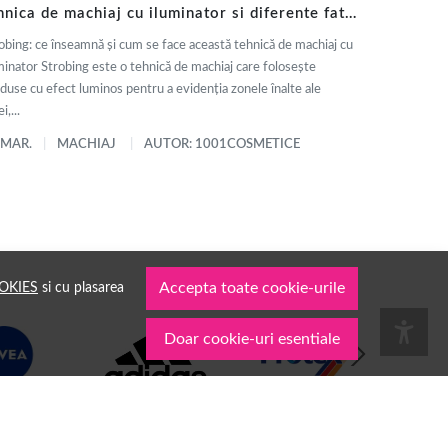
hnica de machiaj cu iluminator si diferente fata
 contouring
obing: ce înseamnă și cum se face această tehnică de machiaj cu
minator Strobing este o tehnică de machiaj care folosește
duse cu efect luminos pentru a evidenția zonele înalte ale
i,...
 MAR.
MACHIAJ
AUTOR: 1001COSMETICE
OKIES
si cu plasarea
Accepta toate cookie-urile
Doar cookie-uri esentiale