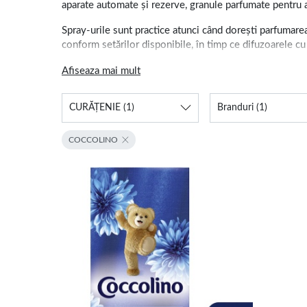
aparate automate și rezerve, granule parfumate pentru as
Spray-urile sunt practice atunci când dorești parfumarea
conform setărilor disponibile, în timp ce difuzoarele cu 
Pentru parfumarea dulapurilor, sertarelor sau spațiilor 
Afiseaza mai mult
instrucțiunilor producătorului și eliberează parfumul în t
CURĂȚENIE
(1)
Branduri
(1)
Cum alegi odorizantul de
COCCOLINO
Alegerea depinde de încăpere, modul de difuzare și inten
împrospătare rapidă poți opta pentru un odorizant spray. 
compatibile.
Gama cuprinde arome florale, fructate, proaspete, dulci,
produse de la branduri precum Air Wick, Glade, Febreze
Înainte de alegere, verifică tipul produsului, compatibili
păstrate departe de surse de căldură, copii și animale 