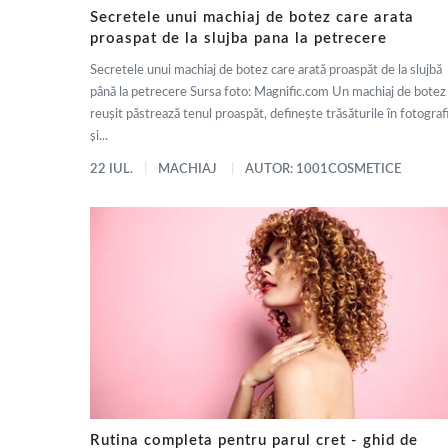
Secretele unui machiaj de botez care arata
proaspat de la slujba pana la petrecere
Secretele unui machiaj de botez care arată proaspăt de la slujbă
până la petrecere Sursa foto: Magnific.com Un machiaj de botez
reușit păstrează tenul proaspăt, definește trăsăturile în fotografi
și...
22 IUL.
MACHIAJ
AUTOR: 1001COSMETICE
Rutina completa pentru parul cret - ghid de