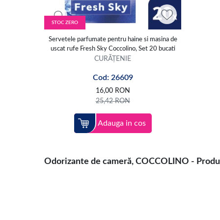
STOC ZERO
Servetele parfumate pentru haine si masina de
uscat rufe Fresh Sky Coccolino, Set 20 bucati
CURĂȚENIE
Cod: 26609
16,00
RON
25,42
RON
Adauga in cos
Odorizante de cameră, COCCOLINO - Produse d