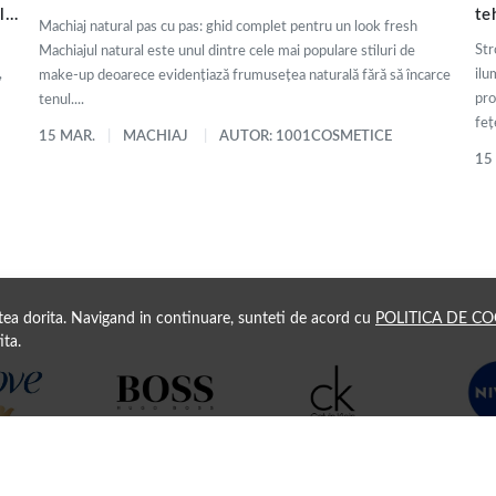
ly
te
Machiaj natural pas cu pas: ghid complet pentru un look fresh
de
Str
Machiajul natural este unul dintre cele mai populare stiluri de
,
ilu
make-up deoarece evidențiază frumusețea naturală fără să încarce
pro
tenul....
fețe
15 MAR.
MACHIAJ
AUTOR: 1001COSMETICE
15
atea dorita. Navigand in continuare, sunteti de acord cu
POLITICA DE CO
ita.