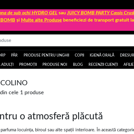
 zona de sub ochi HYDRO GEL
sau
JUICY BOMB PARTY Cassis Crus
Y BOMB
și
Multe alte Produse
beneficiezi de transport gratuit 
ORP
PĂR
PRODUSE PENTRU UNGHII
COPII
IGIENĂ ORALĂ
DRESURI
 ADULȚI
PROMOȚII
PRODUSE NOI
BLOG
RECENZII CLIENȚI
AFILI
CCOLINO
in cele 1 produse
ntru o atmosferă plăcută
rfuma locuința, biroul sau alte spații interioare. În această categorie