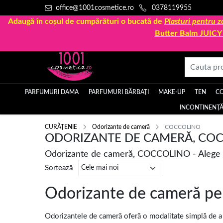
office@1001cosmetice.ro
0378119955
Adaugă în coșul de cumpărături o bucată de
Plasturi pentru
Butter Balm JUIC
PARFUMURI DAMA
PARFUMURI BĂRBAȚI
MAKE-UP
TEN
C
INCONTINENȚĂ
CURĂȚENIE
Odorizante de cameră
COCCOLINO
ODORIZANTE DE CAMERĂ, CO
Odorizante de cameră, COCCOLINO - Alege d
Sortează
Odorizante de cameră pe
Odorizantele de cameră oferă o modalitate simplă de a pa