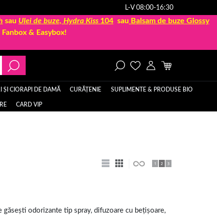
L-V 08:00-16:30
h
sau
Ulei de buze, Hydra Kiss
104
sau
Balsam de buze Glossy
la Fanbox & Easybox!
 ȘI CIORAPI DE DAMĂ
CURĂȚENIE
SUPLIMENTE & PRODUSE BIO
ERE
CARD VIP
 găsești odorizante tip spray, difuzoare cu bețișoare,