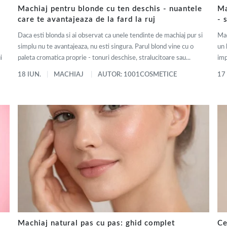
Machiaj pentru blonde cu ten deschis - nuantele
Ma
care te avantajeaza de la fard la ruj
- 
Daca esti blonda si ai observat ca unele tendinte de machiaj pur si
Mac
simplu nu te avantajeaza, nu esti singura. Parul blond vine cu o
un 
i
paleta cromatica proprie - tonuri deschise, stralucitoare sau...
imp
18 IUN.
MACHIAJ
AUTOR: 1001COSMETICE
17
Machiaj natural pas cu pas: ghid complet
Ce