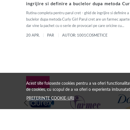
ingrijire si definire a buclelor dupa metoda Cur
Girl
Rutina completa pentru parul cret - ghid de ingrijire si definire a
buclelor dupa metoda Curly Girl Parul cret are un farmec aparte
dar vine la pachet cu o serie de provocari pe care oricine cu...
20 APR.
PAR
AUTOR: 1001COSMETICE
Branduri
Acest site foloseste cookies pentru a va oferi functionalit
de cookies, cu scopul de a va oferi o experienta imbunatat
PREFERINTE COOKIE-URI