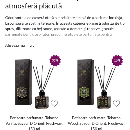
atmosferă plăcută
Odorizantele de cameră oferă o modalitate simplă de a parfuma locuința,
biroul sau alte spații interioare. În această categorie găsești odorizante tip
spray, difuzoare cu bețișoare, aparate automate și rezerve, granule
parfumate pentru aspirator, precum și pliculețe parfumate pentru
dulapuri și sertare.
Afiseaza mai mult
Spray-urile sunt practice atunci când dorești parfumarea rapidă a unei
încăperi și îți permit să controlezi cantitatea folosită. Aparatele automate
35%
16%
eliberează parfumul periodic, conform setărilor disponibile, în timp ce
difuzoarele cu bețișoare contribuie la răspândirea treptată a aromei, fără
pulverizare.
Pentru parfumarea dulapurilor, sertarelor sau spațiilor de depozitare poți
alege pliculețe parfumate, disponibile în diferite arome. Granulele pentru
aspirator se utilizează conform instrucțiunilor producătorului și eliberează
parfumul în timpul aspirării.
Cum alegi odorizantul de cameră
potrivit
Betisoare parfumate, Tobacco
Betisoare parfumate, Tobacco
Vanilla, Saveur D'Orient, Freshway,
Wood, Saveur D'Orient, Freshway,
150 ml
150 ml