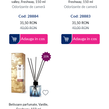
valley, Freshway, 150 ml
Freshway, 150 ml
Odorizante de cameră
Odorizante de cameră
Cod: 28884
Cod: 28883
31,50
RON
31,50
RON
40,00
RON
40,00
RON
Adauga in cos
Adauga in cos
21%
Betisoare parfumate, Vanilie,