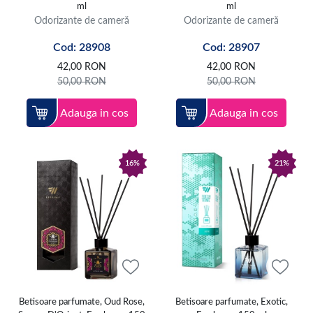
ml
ml
Odorizante de cameră
Odorizante de cameră
Cod: 28908
Cod: 28907
42,00
RON
42,00
RON
50,00
RON
50,00
RON
Adauga in cos
Adauga in cos
16%
21%
Betisoare parfumate, Oud Rose,
Betisoare parfumate, Exotic,