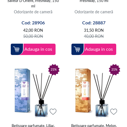
Saveur D'Orient, Freshway, 150
Freshway, 150 ml
ml
Odorizante de cameră
Odorizante de cameră
Cod: 28906
Cod: 28887
42,00
RON
31,50
RON
50,00
RON
40,00
RON
Adauga in cos
Adauga in cos
21%
21%
Betisoare parfumate, Liliac,
Betisoare parfumate, Melon,