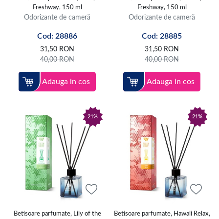
Freshway, 150 ml
Freshway, 150 ml
Odorizante de cameră
Odorizante de cameră
Cod: 28886
Cod: 28885
31,50
RON
31,50
RON
40,00
RON
40,00
RON
Adauga in cos
Adauga in cos
21%
21%
Betisoare parfumate, Lily of the
Betisoare parfumate, Hawaii Relax,