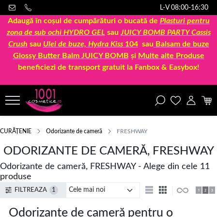
L-V 08:00-16:30
Adaugă în coșul de cumpărături o bucată de
Plasturi pentru
zona de sub ochi HYDRO GEL
sau
JUICY BOMB PARTY Cassis
Crush
sau
Ulei de buze, Hydra Kiss
104
sau
Balsam de buze
Glossy Butter Balm JUICY BOMB
și
Multe alte Produse
beneficiezi de transport gratuit la Fanbox & Easybox!
CURĂȚENIE
Odorizante de cameră
FRESHWAY
ODORIZANTE DE CAMERĂ, FRESHWAY
Odorizante de cameră, FRESHWAY - Alege din cele 11
produse
FILTREAZA
1
Odorizante de cameră pentru o