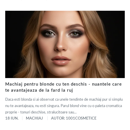
Machiaj pentru blonde cu ten deschis - nuantele care
te avantajeaza de la fard la ruj
Daca esti blonda si ai observat ca unele tendinte de machiaj pur si simplu
nu te avantajeaza, nu esti singura. Parul blond vine cu o paleta cromatica
proprie - tonuri deschise, stralucitoare sau...
18 IUN.
MACHIAJ
AUTOR: 1001COSMETICE