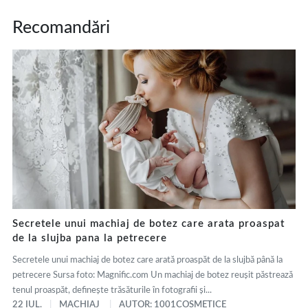
Recomandări
Secretele unui machiaj de botez care arata proaspat
de la slujba pana la petrecere
Secretele unui machiaj de botez care arată proaspăt de la slujbă până la
petrecere Sursa foto: Magnific.com Un machiaj de botez reușit păstrează
tenul proaspăt, definește trăsăturile în fotografii și...
22 IUL.
MACHIAJ
AUTOR: 1001COSMETICE