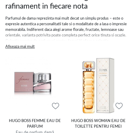
rafinament in fiecare nota
Parfumul de dama reprezinta mai mult decat un simplu produs – este o
expresie autentica a personalitatii tale si o modalitate de a lasa o impresie
memorabila. Indiferent daca alegi arome florale, fructate, lemnoase sau
orientale, varianta potrivita poate completa perfect orice tinuta si ocazie.
Colectia noastra de parfumuri pentru femei iti ofera o selectie
diversificata de esente sofisticate, create pentru a-ti sublinia stilul si a-ti
Afiseaza mai mult
oferi incredere in fiecare zi.
Alege dintre diferitele tipuri de
ape de parfum pentru femei
, cu o
persistenta indelungata, sau
ape de toaleta pentru femei
, ideale pentru
un miros discret si revigorant. Fie ca preferi notele dulci si romantice, fie
ca iti plac esentele intense si senzuale, gama de parfumuri de femei este
conceputa pentru a se potrivi oricarei imprejurari si personalitati.
Parfum de dama – esenta perfecta
pentru fiecare stil
Un parfum de femei nu este doar o aroma placuta, ci un element
HUGO BOSS FEMME EAU DE
HUGO BOSS WOMAN EAU DE
definitoriu al stilului tau. Poti opta pentru esente clasice, moderne sau
PARFUM
TOILETTE PENTRU FEMEI
indraznete, potrivite fie pentru activitatile de zi cu zi, fie pentru
Eau de parfum damă