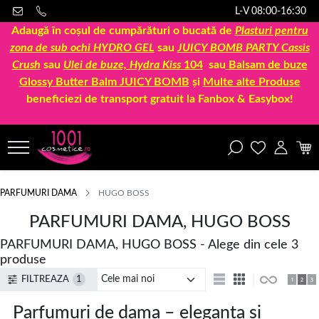
L-V 08:00-16:30
Adaugă în coșul de cumpărături o bucată de
Plasturi pentru
zona de sub ochi HYDRO GEL
sau
JUICY BOMB PARTY Cassis
Crush
sau
Ulei de buze, Hydra Kiss
104
sau
Balsam de buze
Glossy Butter Balm JUICY BOMB
și
Multe alte Produse
beneficiezi de transport gratuit la Fanbox & Easybox!
PARFUMURI DAMA
HUGO BOSS
PARFUMURI DAMA, HUGO BOSS
PARFUMURI DAMA, HUGO BOSS - Alege din cele 3
produse
FILTREAZA
1
Parfumuri de dama – eleganta si