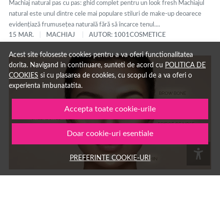
Machiaj natural pas cu pas: ghid complet pentru un look fresh Machiajul
natural este unul dintre cele mai populare stiluri de make-up deoarece
evidențiază frumusețea naturală fără să încarce tenul....
15 MAR.
MACHIAJ
AUTOR: 1001COSMETICE
Acest site foloseste cookies pentru a va oferi functionalitatea
dorita. Navigand in continuare, sunteti de acord cu
POLITICA DE
COOKIES
si cu plasarea de cookies, cu scopul de a va oferi o
experienta imbunatatita.
Accepta toate cookie-urile
Doar cookie-uri esentiale
PREFERINTE COOKIE-URI
Ce inseamna strobing: ghid complet pentru tehnica de
machiaj cu iluminator si diferente fata de contouring
Strobing: ce înseamnă și cum se face această tehnică de machiaj cu
iluminator Strobing este o tehnică de machiaj care folosește produse cu