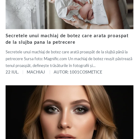
Secretele unui machiaj de botez care arata proaspat
de la slujba pana la petrecere
Secretele unui machiaj de botez care arată proaspăt de la slujbă până la
petrecere Sursa foto: Magnific.com Un machiaj de botez reușit păstrează
tenul proaspăt, definește trăsăturile în fotografii și...
22 IUL.
MACHIAJ
AUTOR: 1001COSMETICE