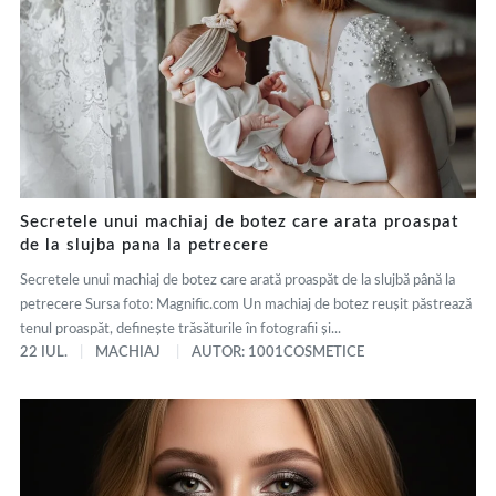
Secretele unui machiaj de botez care arata proaspat
de la slujba pana la petrecere
Secretele unui machiaj de botez care arată proaspăt de la slujbă până la
petrecere Sursa foto: Magnific.com Un machiaj de botez reușit păstrează
tenul proaspăt, definește trăsăturile în fotografii și...
22 IUL.
MACHIAJ
AUTOR: 1001COSMETICE