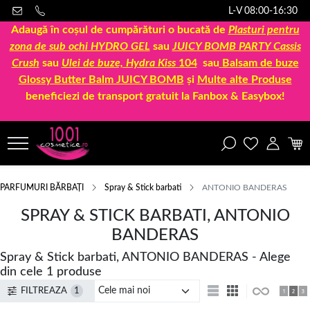
L-V 08:00-16:30
Adaugă în coșul de cumpărături o bucată de
Plasturi pentru
zona de sub ochi HYDRO GEL
sau
JUICY BOMB PARTY Cassis
Crush
sau
Ulei de buze, Hydra Kiss
104
sau
Balsam de buze
Glossy Butter Balm JUICY BOMB
și
Multe alte Produse
beneficiezi de transport gratuit la Fanbox & Easybox!
PARFUMURI BĂRBAȚI
Spray & Stick barbati
ANTONIO BANDERAS
SPRAY & STICK BARBATI, ANTONIO
BANDERAS
Spray & Stick barbati, ANTONIO BANDERAS - Alege
din cele 1 produse
FILTREAZA
1