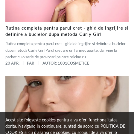
Rutina completa pentru parul cret - ghid de ingrijire si
definire a buclelor dupa metoda Curly Girl
Rutina completa pentru parul cret - ghid de ingrijire si definire a buclelor
dupa metoda Curly Girl Parul cret are un farmec aparte, dar vine la
pachet cu o serie de provocari pe care oricine cu...
20 APR.
PAR
AUTOR: 1001COSMETICE
Acest site foloseste cookies pentru a va oferi functionalitatea
dorita. Navigand in continuare, sunteti de acord cu
POLITICA DE
COOKIES
si cu plasarea de cookies, cu scopul de a va oferi o