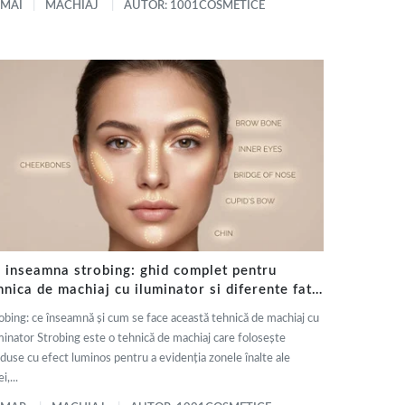
 MAI
MACHIAJ
AUTOR: 1001COSMETICE
 inseamna strobing: ghid complet pentru
hnica de machiaj cu iluminator si diferente fata
 contouring
obing: ce înseamnă și cum se face această tehnică de machiaj cu
minator Strobing este o tehnică de machiaj care folosește
duse cu efect luminos pentru a evidenția zonele înalte ale
i,...