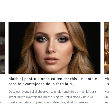
Machiaj pentru blonde cu ten deschis - nuantele
Ma
care te avantajeaza de la fard la ruj
- 
Daca esti blonda si ai observat ca unele tendinte de machiaj pur si
Mac
simplu nu te avantajeaza, nu esti singura. Parul blond vine cu o
un 
i
paleta cromatica proprie - tonuri deschise, stralucitoare sau...
imp