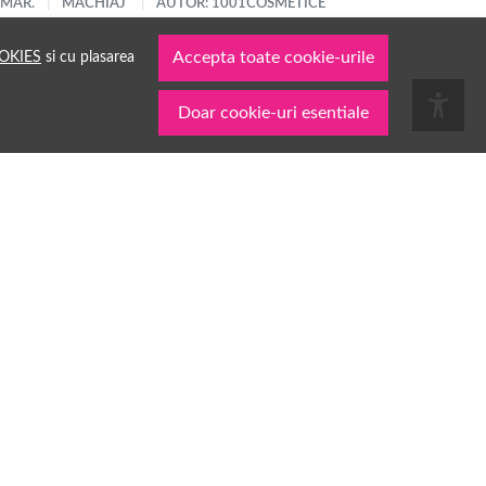
 MAR.
MACHIAJ
AUTOR: 1001COSMETICE
OKIES
si cu plasarea
Accepta toate cookie-urile
Doar cookie-uri esentiale