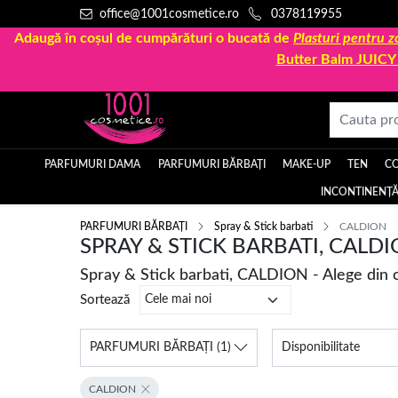
office@1001cosmetice.ro
0378119955
Adaugă în coșul de cumpărături o bucată de
Plasturi pentru
Butter Balm JUIC
PARFUMURI DAMA
PARFUMURI BĂRBAȚI
MAKE-UP
TEN
C
INCONTINENȚĂ
PARFUMURI BĂRBAȚI
Spray & Stick barbati
CALDION
SPRAY & STICK BARBATI, CALD
Spray & Stick barbati, CALDION - Alege din 
Sortează
PARFUMURI BĂRBAȚI
(1)
Disponibilitate
CALDION