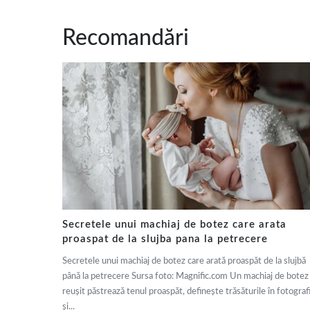
Recomandări
Secretele unui machiaj de botez care arata
proaspat de la slujba pana la petrecere
Secretele unui machiaj de botez care arată proaspăt de la slujbă
până la petrecere Sursa foto: Magnific.com Un machiaj de botez
reușit păstrează tenul proaspăt, definește trăsăturile în fotografi
și...