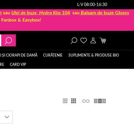
L-V 08:00-16:30
h
sau
Ulei de buze, Hydra Kiss
104
sau
Balsam de buze Glossy
la Fanbox & Easybox!
 ȘI CIORAPI DE DAMĂ
CURĂȚENIE
SUPLIMENTE & PRODUSE BIO
ERE
CARD VIP