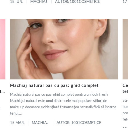
18 IUN.
MACHIAJ
AUTOR: 1001COSMETICE
17
Machiaj natural pas cu pas: ghid complet
Ce
ly
te
Machiaj natural pas cu pas: ghid complet pentru un look fresh
de
Str
Machiajul natural este unul dintre cele mai populare stiluri de
,
ilu
make-up deoarece evidențiază frumusețea naturală fără să încarce
pro
tenul....
fețe
15 MAR.
MACHIAJ
AUTOR: 1001COSMETICE