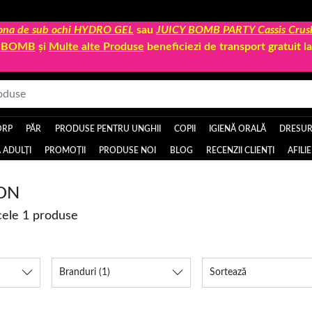
 zona de sub ochi HYDRO GEL
sau
JUICY BOMB PARTY Cassis Crus
Y BOMB
și
Multe alte Produse
beneficiezi de transport gratuit 
ORP
PĂR
PRODUSE PENTRU UNGHII
COPII
IGIENĂ ORALĂ
DRESURI
 ADULȚI
PROMOȚII
PRODUSE NOI
BLOG
RECENZII CLIENȚI
AFILI
ION
cele 1 produse
Branduri
(1)
Sortează