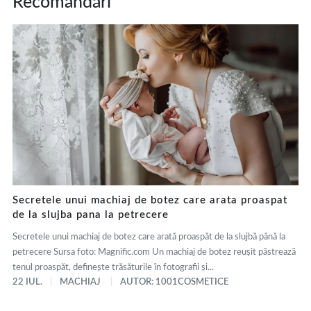
Recomandări
Secretele unui machiaj de botez care arata proaspat
de la slujba pana la petrecere
Secretele unui machiaj de botez care arată proaspăt de la slujbă până la
petrecere Sursa foto: Magnific.com Un machiaj de botez reușit păstrează
tenul proaspăt, definește trăsăturile în fotografii și...
22 IUL.
MACHIAJ
AUTOR: 1001COSMETICE