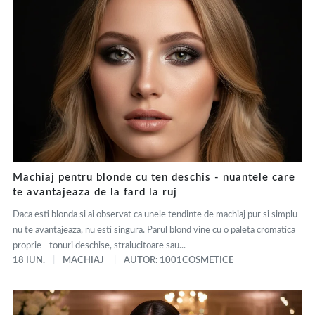
Machiaj pentru blonde cu ten deschis - nuantele care
te avantajeaza de la fard la ruj
Daca esti blonda si ai observat ca unele tendinte de machiaj pur si simplu
nu te avantajeaza, nu esti singura. Parul blond vine cu o paleta cromatica
proprie - tonuri deschise, stralucitoare sau...
18 IUN.
MACHIAJ
AUTOR: 1001COSMETICE