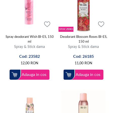
STOC ZERO
Spray deodorant Wish BI-ES, 150
Deodorant Blossom Roses BI-ES,
ml
150 ml
Spray & Stick dama
Spray & Stick dama
Cod: 23582
Cod: 26185
12,00
RON
11,00
RON
Adauga in cos
Adauga in cos