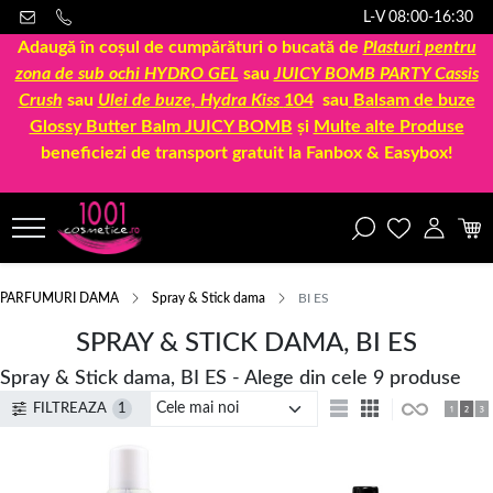
L-V 08:00-16:30
Adaugă în coșul de cumpărături o bucată de
Plasturi pentru
zona de sub ochi HYDRO GEL
sau
JUICY BOMB PARTY Cassis
Crush
sau
Ulei de buze, Hydra Kiss
104
sau
Balsam de buze
Glossy Butter Balm JUICY BOMB
și
Multe alte Produse
beneficiezi de transport gratuit la Fanbox & Easybox!
PARFUMURI DAMA
Spray & Stick dama
BI ES
SPRAY & STICK DAMA, BI ES
Spray & Stick dama, BI ES - Alege din cele 9 produse
FILTREAZA
1