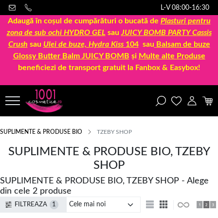
L-V 08:00-16:30
Adaugă în coșul de cumpărături o bucată de
Plasturi pentru
zona de sub ochi HYDRO GEL
sau
JUICY BOMB PARTY Cassis
Crush
sau
Ulei de buze, Hydra Kiss
104
sau
Balsam de buze
Glossy Butter Balm JUICY BOMB
și
Multe alte Produse
beneficiezi de transport gratuit la Fanbox & Easybox!
SUPLIMENTE & PRODUSE BIO
TZEBY SHOP
SUPLIMENTE & PRODUSE BIO, TZEBY
SHOP
SUPLIMENTE & PRODUSE BIO, TZEBY SHOP - Alege
din cele 2 produse
FILTREAZA
1