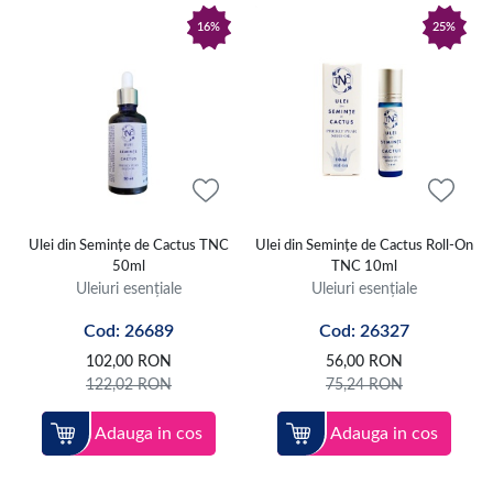
16%
25%
Ulei din Semințe de Cactus TNC
Ulei din Semințe de Cactus Roll-On
50ml
TNC 10ml
Uleiuri esențiale
Uleiuri esențiale
Cod: 26689
Cod: 26327
102,00
RON
56,00
RON
122,02
RON
75,24
RON
Adauga in cos
Adauga in cos