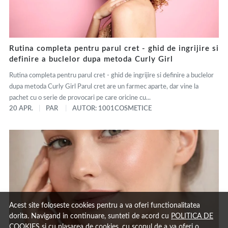
Rutina completa pentru parul cret - ghid de ingrijire si
definire a buclelor dupa metoda Curly Girl
Rutina completa pentru parul cret - ghid de ingrijire si definire a buclelor
dupa metoda Curly Girl Parul cret are un farmec aparte, dar vine la
pachet cu o serie de provocari pe care oricine cu...
20 APR.
PAR
AUTOR: 1001COSMETICE
Acest site foloseste cookies pentru a va oferi functionalitatea
dorita. Navigand in continuare, sunteti de acord cu
POLITICA DE
COOKIES
si cu plasarea de cookies, cu scopul de a va oferi o