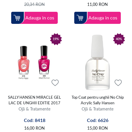
20,34
RON
11,00
RON
Adauga in cos
Adauga in cos
19%
40%
SALLY HANSEN MIRACLE GEL
Top Coat pentru unghii No Chip
LAC DE UNGHII EDITIE 2017
Acrylic Sally Hansen
Ojă & Tratamente
Ojă & Tratamente
Cod: 8418
Cod: 6626
16,00
RON
15,00
RON