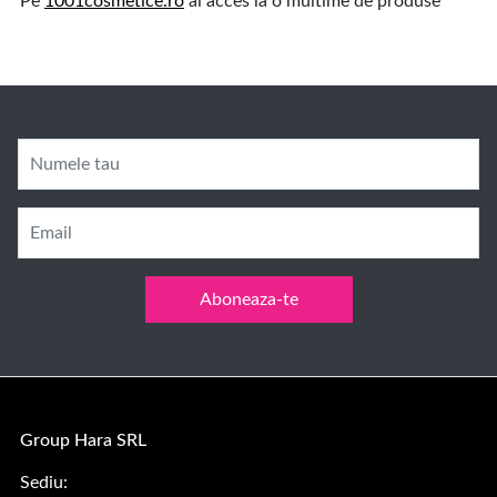
Pe
1001cosmetice.ro
ai acces la o multime de produse
Numele tau
Email
Aboneaza-te
Group Hara SRL
Sediu: