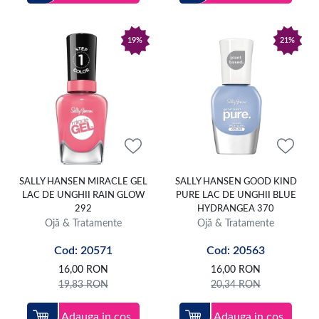
19%
21%
SALLY HANSEN MIRACLE GEL
SALLY HANSEN GOOD KIND
LAC DE UNGHII RAIN GLOW
PURE LAC DE UNGHII BLUE
292
HYDRANGEA 370
Ojă & Tratamente
Ojă & Tratamente
Cod: 20571
Cod: 20563
16,00
RON
16,00
RON
19,83
RON
20,34
RON
Adauga in cos
Adauga in cos