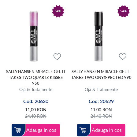
54%
54%
SALLY HANSEN MIRACLE GEL IT
SALLY HANSEN MIRACLE GEL IT
TAKES TWO QUARTZ KISSES
TAKES TWO ONYX-PECTED 990
950
Ojă & Tratamente
Ojă & Tratamente
Cod: 20630
Cod: 20629
11,00
RON
11,00
RON
24,40
RON
24,40
RON
Adauga in cos
Adauga in cos