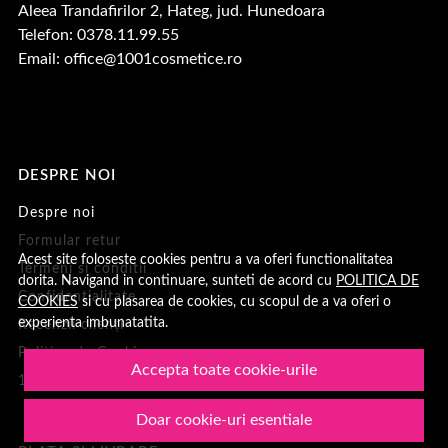
Aleea Trandafirilor 2, Hateg, jud. Hunedoara
Telefon: 0378.11.99.55
Email:
office@1001cosmetice.ro
DESPRE NOI
Despre noi
Formular retur
Acest site foloseste cookies pentru a va oferi functionalitatea
Termeni si conditii
dorita. Navigand in continuare, sunteti de acord cu
POLITICA DE
Confidentialitate
COOKIES
si cu plasarea de cookies, cu scopul de a va oferi o
experienta imbunatatita.
Recenzii clienți
Politica de Cookies
Accepta toate cookie-urile
1001Cosmetice
Doar cookie-uri esentiale