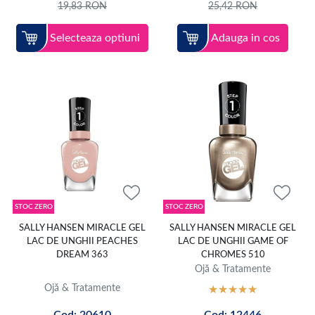
19,83
RON
25,42
RON
Selecteaza optiuni
Adauga in cos
STOC ZERO
STOC ZERO
SALLY HANSEN MIRACLE GEL
SALLY HANSEN MIRACLE GEL
LAC DE UNGHII PEACHES
LAC DE UNGHII GAME OF
DREAM 363
CHROMES 510
Ojă & Tratamente
Ojă & Tratamente
Cod: 20610
Cod: 12446