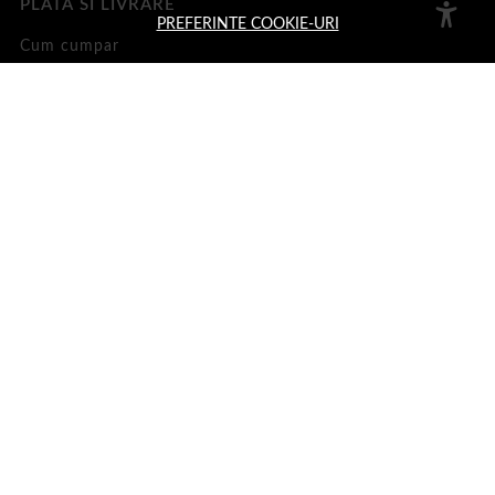
PLATA SI LIVRARE
PREFERINTE COOKIE-URI
Cum cumpar
Loialitate
Cosul meu
Metode de plata
Transport si retururi
ASISTENTA
Informatii legale
Contacteaza-ne
Intrebari frecvente
Harta site
ANPC
Solutionarea litigiilor