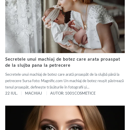
Secretele unui machiaj de botez care arata proaspat
de la slujba pana la petrecere
Secretele unui machiaj de botez care arată proaspăt de la slujbă până la
petrecere Sursa foto: Magnific.com Un machiaj de botez reușit păstrează
tenul proaspăt, definește trăsăturile în fotografii și...
22 IUL.
MACHIAJ
AUTOR: 1001COSMETICE