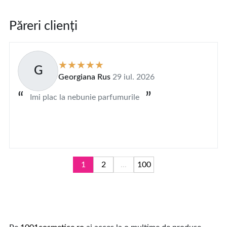
Păreri clienți
G
Georgiana Rus
29 iul. 2026
Imi plac la nebunie parfumurile
1
2
...
100