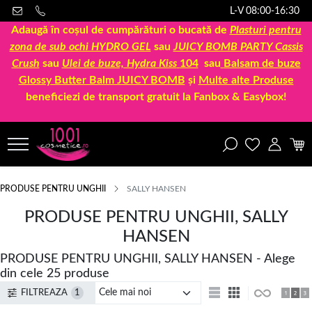
L-V 08:00-16:30
Adaugă în coșul de cumpărături o bucată de
Plasturi pentru
zona de sub ochi HYDRO GEL
sau
JUICY BOMB PARTY Cassis
Crush
sau
Ulei de buze, Hydra Kiss
104
sau
Balsam de buze
Glossy Butter Balm JUICY BOMB
și
Multe alte Produse
beneficiezi de transport gratuit la Fanbox & Easybox!
PRODUSE PENTRU UNGHII
SALLY HANSEN
PRODUSE PENTRU UNGHII, SALLY
HANSEN
PRODUSE PENTRU UNGHII, SALLY HANSEN - Alege
din cele 25 produse
FILTREAZA
1