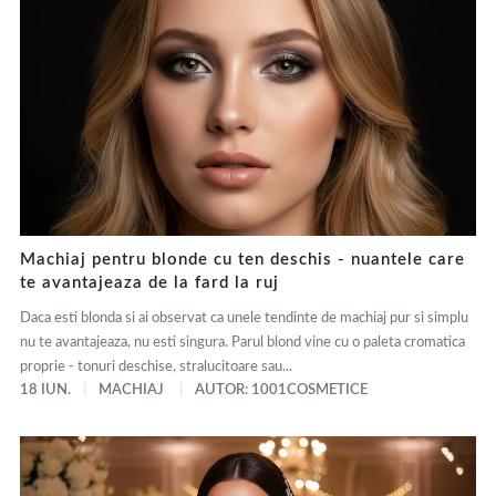
Machiaj pentru blonde cu ten deschis - nuantele care
te avantajeaza de la fard la ruj
Daca esti blonda si ai observat ca unele tendinte de machiaj pur si simplu
nu te avantajeaza, nu esti singura. Parul blond vine cu o paleta cromatica
proprie - tonuri deschise, stralucitoare sau...
18 IUN.
MACHIAJ
AUTOR: 1001COSMETICE