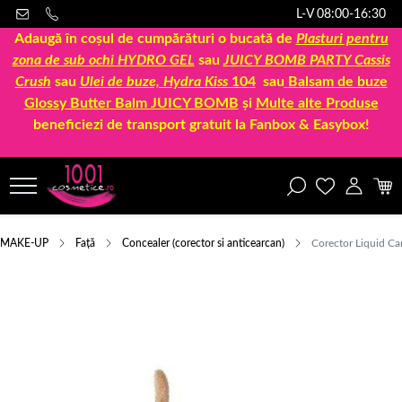
L-V 08:00-16:30
Adaugă în coșul de cumpărături o bucată de
Plasturi pentru
zona de sub ochi HYDRO GEL
sau
JUICY BOMB PARTY Cassis
Crush
sau
Ulei de buze, Hydra Kiss
104
sau
Balsam de buze
Glossy Butter Balm JUICY BOMB
și
Multe alte Produse
beneficiezi de transport gratuit la Fanbox & Easybox!
MAKE-UP
Față
Concealer (corector si anticearcan)
Corector Liquid Ca