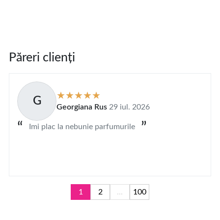
Păreri clienți
G
Georgiana Rus
29 iul. 2026
Imi plac la nebunie parfumurile
1
2
...
100