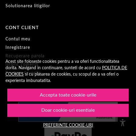
Solutionarea litigiilor
CONT CLIENT
Contul meu
Inregistrare
Recuperare parola
Acest site foloseste cookies pentru a va oferi functionalitatea
Istoric comenzi
dorita. Navigand in continuare, sunteti de acord cu
POLITICA DE
Produse favorite
COOKIES
si cu plasarea de cookies, cu scopul de a va oferi o
experienta imbunatatita.
Accepta toate cookie-urile
Doar cookie-uri esentiale
PREFERINTE COOKIE-URI