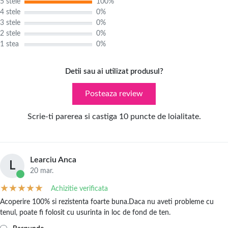
5 stele
100%
4 stele
0%
3 stele
0%
2 stele
0%
1 stea
0%
Detii sau ai utilizat produsul?
Posteaza review
Scrie-ti parerea si castiga 10 puncte de loialitate.
Learciu Anca
L
20 mar.
Achizitie verificata
Acoperire 100% si rezistenta foarte buna.Daca nu aveti probleme cu
tenul, poate fi folosit cu usurinta in loc de fond de ten.