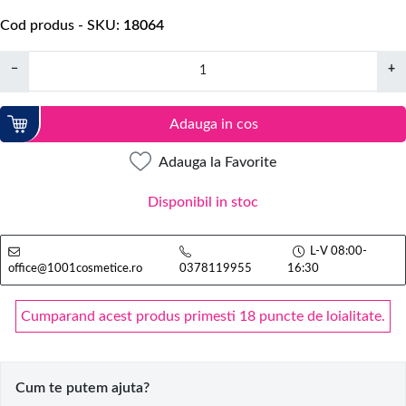
Cod produs - SKU
18064
−
+
Adauga in cos
Adauga la Favorite
Disponibil in stoc
L-V 08:00-
office@1001cosmetice.ro
0378119955
16:30
Cumparand acest produs primesti 18 puncte de loialitate.
Cum te putem ajuta?