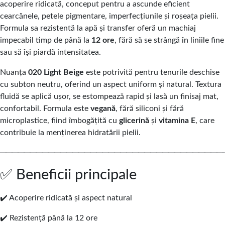
acoperire ridicată, conceput pentru a ascunde eficient
cearcănele, petele pigmentare, imperfecțiunile și roșeața pielii.
Formula sa rezistentă la apă și transfer oferă un machiaj
impecabil timp de până la
12 ore
, fără să se strângă în liniile fine
sau să își piardă intensitatea.
Nuanța
020 Light Beige
este potrivită pentru tenurile deschise
cu subton neutru, oferind un aspect uniform și natural. Textura
fluidă se aplică ușor, se estompează rapid și lasă un finisaj mat,
confortabil. Formula este
vegană
, fără siliconi și fără
microplastice, fiind îmbogățită cu
glicerină
și
vitamina E
, care
contribuie la menținerea hidratării pielii.
─────────────────────────────────────
✅ Beneficii principale
✔️ Acoperire ridicată și aspect natural
✔️ Rezistență până la 12 ore