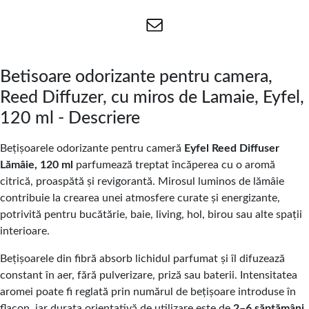
Betisoare odorizante pentru camera,
Reed Diffuzer, cu miros de Lamaie, Eyfel,
120 ml - Descriere
Bețișoarele odorizante pentru cameră
Eyfel Reed Diffuser
Lămâie, 120 ml
parfumează treptat încăperea cu o aromă
citrică, proaspătă și revigorantă. Mirosul luminos de lămâie
contribuie la crearea unei atmosfere curate și energizante,
potrivită pentru bucătărie, baie, living, hol, birou sau alte spații
interioare.
Bețișoarele din fibră absorb lichidul parfumat și îl difuzează
constant în aer, fără pulverizare, priză sau baterii. Intensitatea
aromei poate fi reglată prin numărul de bețișoare introduse în
flacon, iar durata orientativă de utilizare este de
2–6 săptămâni
.