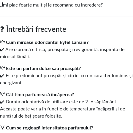
„Îmi plac foarte mult și le recomand cu încredere!”
─────────────────────────────────────
❓ Întrebări frecvente
💡
Cum miroase odorizantul Eyfel Lămâie?
✔️ Are o aromă citrică, proaspătă și revigorantă, inspirată de
mirosul lămâii.
💡
Este un parfum dulce sau proaspăt?
✔️ Este predominant proaspăt și citric, cu un caracter luminos și
energizant.
💡
Cât timp parfumează încăperea?
✔️ Durata orientativă de utilizare este de 2–6 săptămâni.
Aceasta poate varia în funcție de temperatura încăperii și de
numărul de bețișoare folosite.
💡
Cum se reglează intensitatea parfumului?