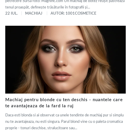
petrecere Sursa foto: Magnific.com Un machiaj de botez reușit păstrează
tenul proaspăt, definește trăsăturile în fotografii și...
22 IUL.
MACHIAJ
AUTOR: 1001COSMETICE
Machiaj pentru blonde cu ten deschis - nuantele care
te avantajeaza de la fard la ruj
Daca esti blonda si ai observat ca unele tendinte de machiaj pur si simplu
nu te avantajeaza, nu esti singura. Parul blond vine cu o paleta cromatica
proprie - tonuri deschise, stralucitoare sau...