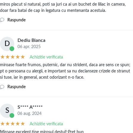
miros placut si natural, poti sa juri ca ai un buchet de liliac in camera,
doar fara batai de cap in legatura cu mentenanta acestuia.
Raspunde
Dediu Bianca
D
06 apr. 2025
Achizitie verificata
miroase foarte frumos, puternic, dar nu strident, daca are sens ce spun;
pt o persoana cu alergii, e important sa nu declanseze crizele de stranut
si tuse, iar in general, acest odorizant n-o face.
Raspunde
S**** A*****
S
06 aug. 2024
Achizitie verificata
Miroase excelent,tine mirosul destul!;Preț bun