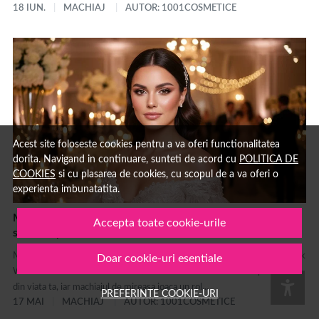
18 IUN.
MACHIAJ
AUTOR: 1001COSMETICE
Acest site foloseste cookies pentru a va oferi functionalitatea
dorita. Navigand in continuare, sunteti de acord cu
POLITICA DE
COOKIES
si cu plasarea de cookies, cu scopul de a va oferi o
experienta imbunatatita.
Machiaj de mireasa pentru cununia civila si nunta -
Accepta toate cookie-urile
secrete pentru un look WOW in ziua cea mare
Machiaj de mireasa pentru cununia civila si nunta - secrete pentru un look
Doar cookie-uri esentiale
WOW in ziua cea mare Ziua nuntii este una dintre cele mai importante
din viata ta, iar machiajul de mireasa joaca un rol...
PREFERINTE COOKIE-URI
17 MAI
MACHIAJ
AUTOR: 1001COSMETICE