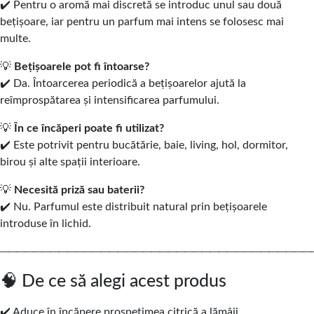
✔️ Pentru o aromă mai discretă se introduc unul sau două
bețișoare, iar pentru un parfum mai intens se folosesc mai
multe.
💡
Bețișoarele pot fi întoarse?
✔️ Da. Întoarcerea periodică a bețișoarelor ajută la
reîmprospătarea și intensificarea parfumului.
💡
În ce încăperi poate fi utilizat?
✔️ Este potrivit pentru bucătărie, baie, living, hol, dormitor,
birou și alte spații interioare.
💡
Necesită priză sau baterii?
✔️ Nu. Parfumul este distribuit natural prin bețișoarele
introduse în lichid.
─────────────────────────────────────
🧠 De ce să alegi acest produs
✔️ Aduce în încăpere prospețimea citrică a lămâii