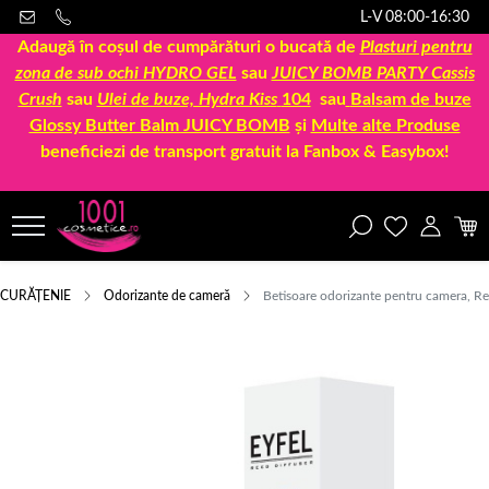
L-V 08:00-16:30
Adaugă în coșul de cumpărături o bucată de
Plasturi pentru
zona de sub ochi HYDRO GEL
sau
JUICY BOMB PARTY Cassis
Crush
sau
Ulei de buze, Hydra Kiss
104
sau
Balsam de buze
Glossy Butter Balm JUICY BOMB
și
Multe alte Produse
beneficiezi de transport gratuit la Fanbox & Easybox!
CURĂȚENIE
Odorizante de cameră
Betisoare odorizante pentru camera, Re