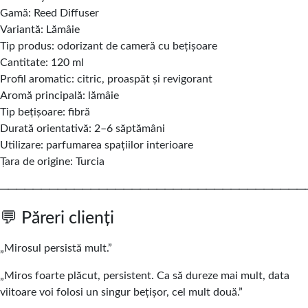
Gamă: Reed Diffuser
Variantă: Lămâie
Tip produs: odorizant de cameră cu bețișoare
Cantitate: 120 ml
Profil aromatic: citric, proaspăt și revigorant
Aromă principală: lămâie
Tip bețișoare: fibră
Durată orientativă: 2–6 săptămâni
Utilizare: parfumarea spațiilor interioare
Țara de origine: Turcia
─────────────────────────────────────
💬 Păreri clienți
„Mirosul persistă mult.”
„Miros foarte plăcut, persistent. Ca să dureze mai mult, data
viitoare voi folosi un singur bețișor, cel mult două.”