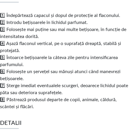
1️⃣ Îndepărtează capacul și dopul de protecție al flaconului.
2️⃣ Introdu bețișoarele în lichidul parfumat.
3️⃣ Folosește mai puține sau mai multe bețișoare, în funcție de
intensitatea dorită.
4️⃣ Așază flaconul vertical, pe o suprafață dreaptă, stabilă și
protejată.
5️⃣ Întoarce bețișoarele la câteva zile pentru intensificarea
parfumului.
6️⃣ Folosește un șervețel sau mănuși atunci când manevrezi
bețișoarele.
7️⃣ Șterge imediat eventualele scurgeri, deoarece lichidul poate
păta sau deteriora suprafețele.
8️⃣ Păstrează produsul departe de copii, animale, căldură,
scântei și flăcări.
DETALII